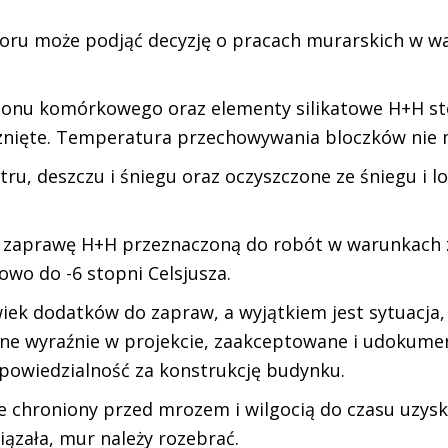
oru może podjąć decyzję o pracach murarskich w w
 betonu komórkowego oraz elementy silikatowe H+H 
nięte. Temperatura przechowywania bloczków nie moż
ru, deszczu i śniegu oraz oczyszczone ze śniegu i lo
ą zaprawę H+H przeznaczoną do robót w warunkach
wo do -6 stopni Celsjusza.
iek dodatków do zapraw, a wyjątkiem jest sytuacja, 
ane wyraźnie w projekcie, zaakceptowane i udoku
powiedzialność za konstrukcję budynku.
hroniony przed mrozem i wilgocią do czasu uzyska
iązała, mur należy rozebrać.