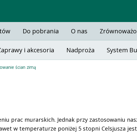
H+H Czech Republic (VAPIS)
H+H Switzerland (Hunziker)
stów
Do pobrania
O nas
Zrównoważo
Zaprawy i akcesoria
Nadproża
System B
owanie ścian zimą
niu prac murarskich. Jednak przy zastosowaniu na
et w temperaturze poniżej 5 stopni Celsjusza jest j