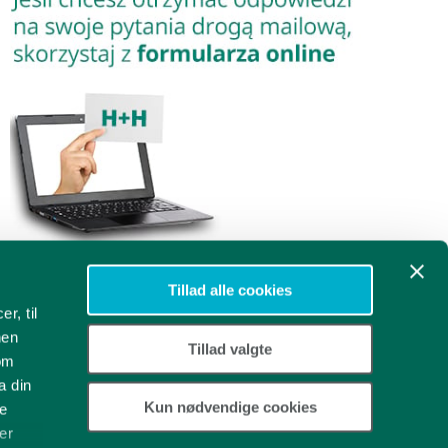
Tillad alle cookies
r, til
Wypełnij formularz
nen
Tillad valgte
som
a din
Kun nødvendige cookies
re
er