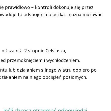
ę prawidłowo – kontroli dokonuje się przez
powoduje to odspojenia bloczka, można murować
iższa niż -2 stopnie Celsjusza,
rzed przemoknięciem i wychłodzeniem.
tu lub działaniem silnego wiatru dopiero po
działaniem na niego obciążeń poziomych.