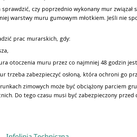
sprawdzić, czy poprzednio wykonany mur związał si
chniej warstwy muru gumowym młotkiem. Jeśli nie s
dzić prac murarskich, gdy:
sza,
ra otoczenia muru przez co najmniej 48 godzin jest n
ur trzeba zabezpieczyć osłoną, która ochroni go p
runkach zimowych może być obciążony parciem grun
ich. Do tego czasu musi być zabezpieczony przed 