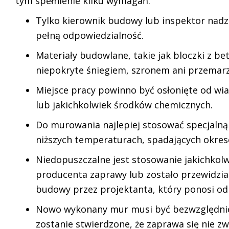
tym spełnienie kilku wymagań:
Tylko kierownik budowy lub inspektor nadz
pełną odpowiedzialność.
Materiały budowlane, takie jak bloczki z
niepokryte śniegiem, szronem ani przemarz
Miejsce pracy powinno być osłonięte od wiat
lub jakichkolwiek środków chemicznych.
Do murowania najlepiej stosować specjaln
niższych temperaturach, spadających okreso
Niedopuszczalne jest stosowanie jakichkolw
producenta zaprawy lub zostało przewidzi
budowy przez projektanta, który ponosi od
Nowo wykonany mur musi być bezwzględnie c
zostanie stwierdzone, że zaprawa się nie zw