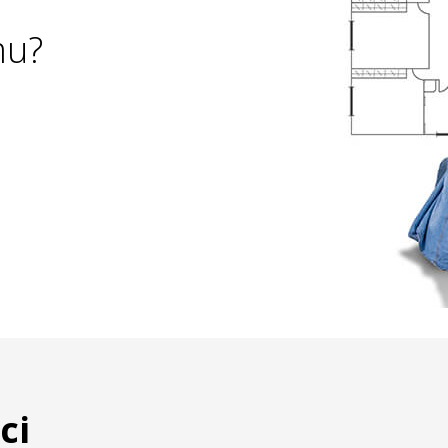
u?
ci