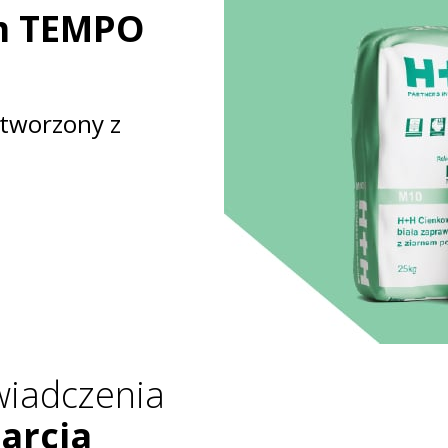
m TEMPO
stworzony z
wiadczenia
arcia