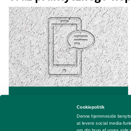
Nasi Doradcy
Lokalni Doradcy Sprzedaży i Techniczni
Cookiepolitik
Denne hjemmeside benytter 
at levere social media-funk
om din brug af vores side