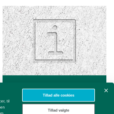
Poradnik
Baza wiedzy
Tillad alle cookies
r, til
nen
Tillad valgte
som